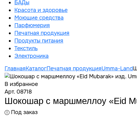
БАДы
Красота и здоровье
Моющие средства
Парфюмерия
Печатная продукция
Продукты питания
Текстиль
Электроника
Главная
Каталог
Печатная продукция
Umma-Land
Ш
В избранное
Арт. 08718
Шокошар с маршмеллоу «Eid M
Под заказ