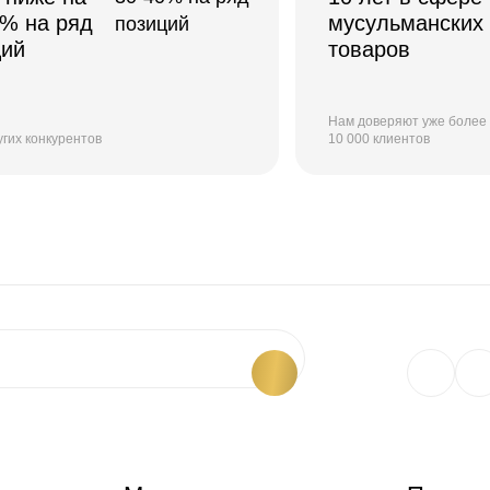
0% на ряд
мусульманских
ций
товаров
Нам доверяют уже более
угих конкурентов
10 000 клиентов