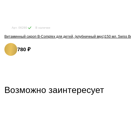
В наличии
Арт. 06280
Витаминный сироп B-Complex для детей, (клубничный вкус)150 мл. Swiss B
780 ₽
Возможно заинтересует