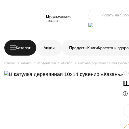
Мусульманские
товары
Каталог
Акции
Продукты
Книги
Красота и здоро
главная
каталог
парфюмерия
al rehab
шкатулка деревянная 10х14 сувенир
Ш