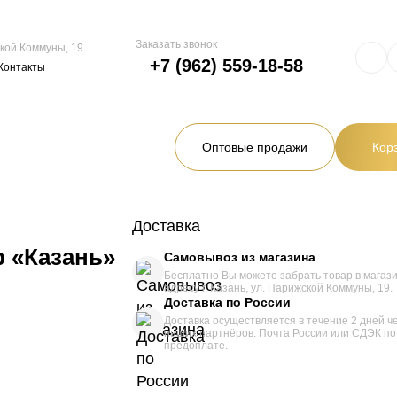
Заказать звонок
жской Коммуны, 19
+7 (962) 559-18-58
Контакты
Оптовые продажи
Кор
Доставка
р «Казань»
Самовывоз из магазина
Бесплатно Вы можете забрать товар в магаз
адресу г. Казань, ул. Парижской Коммуны, 19.
Доставка по России
Доставка осуществляется в течение 2 дней ч
наших партнёров: Почта России или СДЭК п
предоплате.