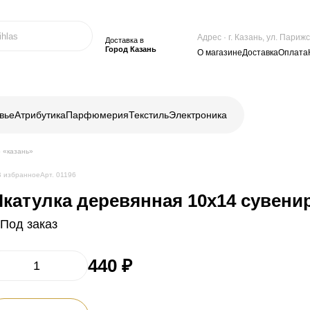
Адрес · г. Казань, ул. Пари
Доставка в
Город Казань
О магазине
Доставка
Оплата
вье
Атрибутика
Парфюмерия
Текстиль
Электроника
 «казань»
В избранное
Арт. 01196
катулка деревянная 10х14 сувени
Под заказ
440 ₽