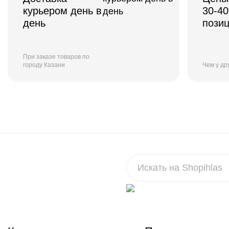
курьером день в
30-4
день
пози
При заказе товаров по
городу Казани
Чем у др