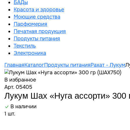
БАДы
Красота и здоровье
Моющие средства
Парфюмерия
Печатная продукция
Продукты питания
Текстиль
Электроника
Главная
Каталог
Продукты питания
Рахат - Лукум
Л
В избранное
Арт. 05405
Лукум Шах «Нуга ассорти» 300 
В наличии
1 шт.