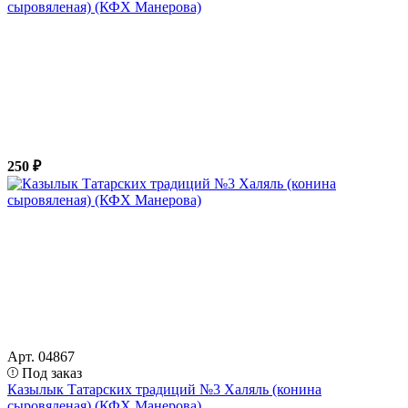
сыровяленая) (КФХ Манерова)
250 ₽
Арт. 04867
Под заказ
Казылык Татарских традиций №3 Халяль (конина
сыровяленая) (КФХ Манерова)