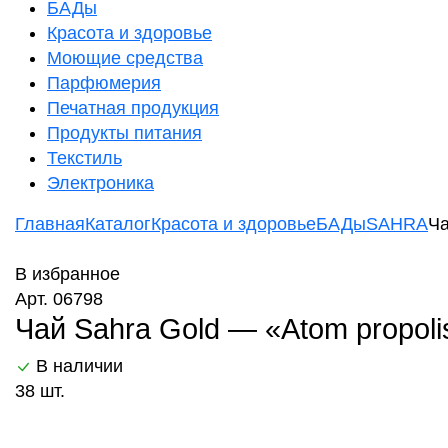
БАДы
Красота и здоровье
Моющие средства
Парфюмерия
Печатная продукция
Продукты питания
Текстиль
Электроника
Главная
Каталог
Красота и здоровье
БАДы
SAHRA
Ча
В избранное
Арт. 06798
Чай Sahra Gold — «Atom propoli
В наличии
38 шт.