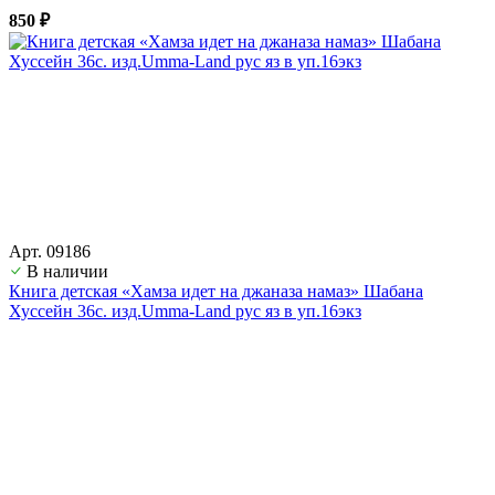
850 ₽
Арт. 09186
В наличии
Книга детская «Хамза идет на джаназа намаз» Шабана
Хуссейн 36с. изд.Umma-Land рус яз в уп.16экз