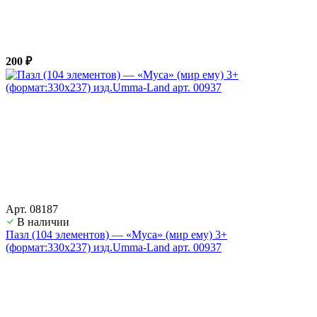
200 ₽
Арт. 08187
В наличии
Пазл (104 элементов) — «Муса» (мир ему) 3+
(формат:330х237) изд.Umma-Land арт. 00937