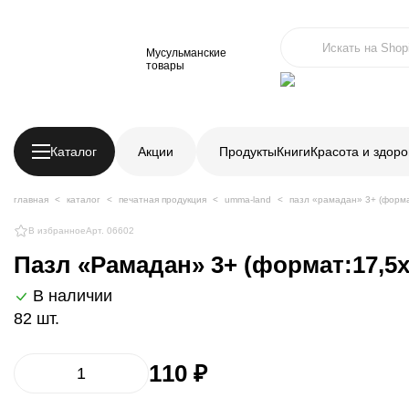
Мусульманские
товары
Каталог
Акции
Продукты
Книги
Красота и здоро
главная
каталог
печатная продукция
umma-land
пазл «рамадан» 3+ (форма
В избранное
Арт. 06602
Пазл «Рамадан» 3+ (формат:17,5х
В наличии
82 шт.
110 ₽