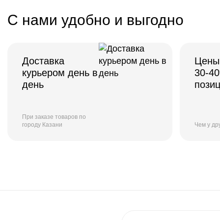
С нами удобно и выгодно
Доставка
Цены
курьером день в
30-4
день
пози
При заказе товаров по
городу Казани
Чем у др