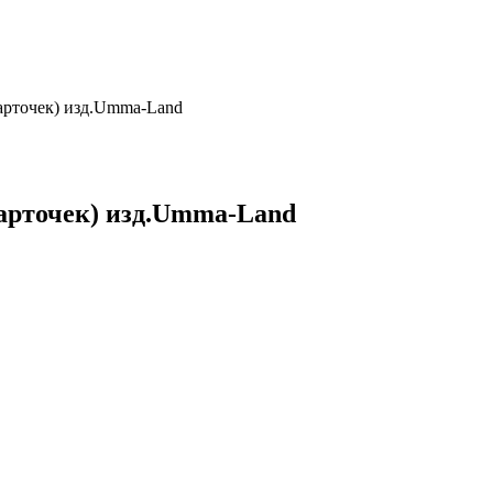
арточек) изд.Umma-Land
арточек) изд.Umma-Land