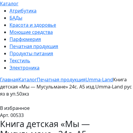
Каталог
Атрибутика
БАДы
Красота и здоровье
Моющие средства
Парфюмерия
Печатная продукция
Продукты питания
Текстиль
Электроника
Главная
Каталог
Печатная продукция
Umma-Land
Книга
детская «Мы — Мусульмане» 24с. А5 изд.Umma-Land рус
яз в уп.50экз
В избранное
Арт. 00533
Книга детская «Мы —