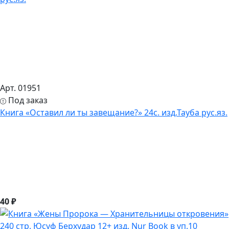
Арт. 01951
Под заказ
Книга «Оставил ли ты завещание?» 24с. изд.Тауба рус.яз.
40 ₽