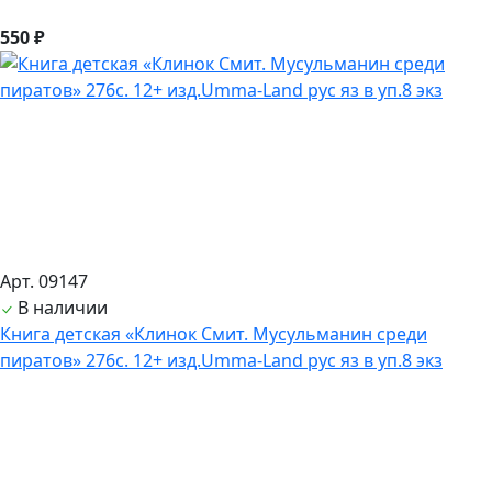
550 ₽
Арт. 09147
В наличии
Книга детская «Клинок Смит. Мусульманин среди
пиратов» 276с. 12+ изд.Umma-Land рус яз в уп.8 экз