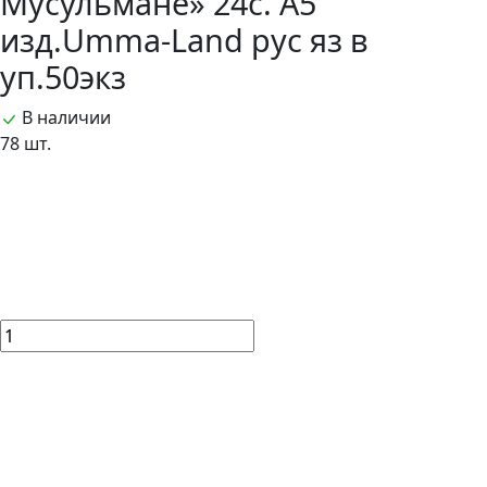
Мусульмане» 24с. А5
изд.Umma-Land рус яз в
уп.50экз
В наличии
78 шт.