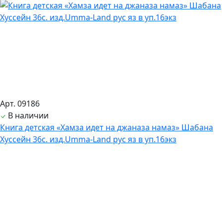
Арт. 09186
В наличии
Книга детская «Хамза идет на джаназа намаз» Шабана
Хуссейн 36с. изд.Umma-Land рус яз в уп.16экз