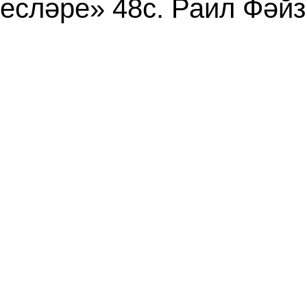
ресләре» 48с. Раил Фә