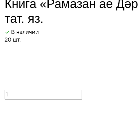
Книга «Рамазан ае Дә
тат. яз.
В наличии
20 шт.