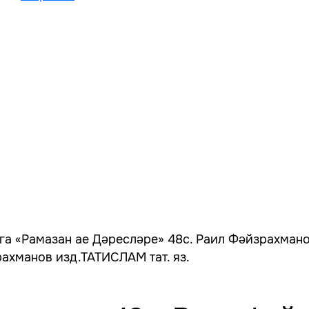
га «Рамазан ае Дәресләре» 48с. Раил Фәйзрахмано