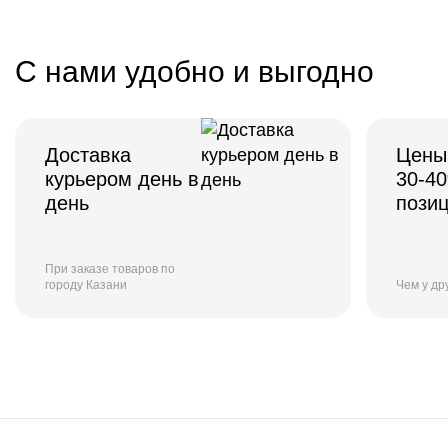
С нами удобно и выгодно
Доставка
Цены
курьером день в
30-4
день
пози
При заказе товаров по
городу Казани
Чем у др