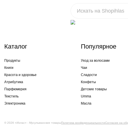
Каталог
Популярное
Продукты
Уход за волосами
Книги
Чаи
Красота и здоровье
Сладости
Атрибутика
Конфеты
Парфюмерия
Детские товары
Текстиль
Umma
Электроника
Масла
© 2026 «Ихлас» - Мусульманские товары
Политика конфиденциальности
Согласие на об