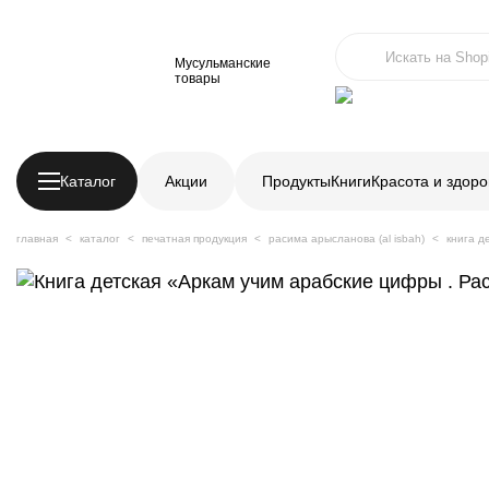
Мусульманские
товары
Каталог
Акции
Продукты
Книги
Красота и здоро
главная
каталог
печатная продукция
расима арысланова (al isbah)
книга д