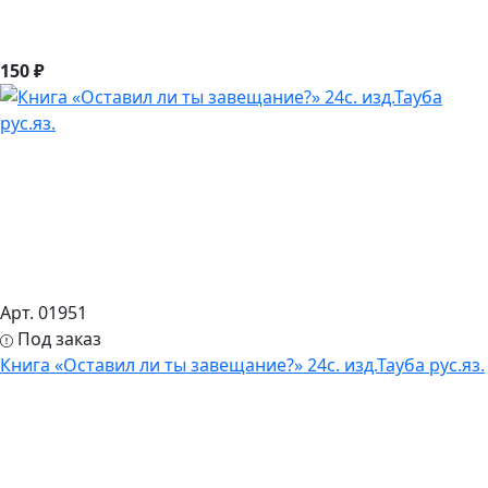
150 ₽
Арт. 01951
Под заказ
Книга «Оставил ли ты завещание?» 24с. изд.Тауба рус.яз.