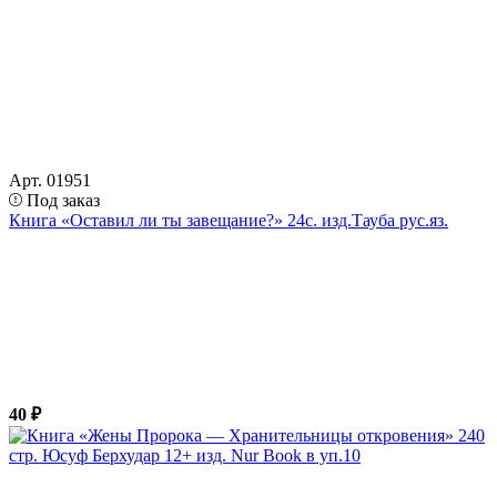
Арт. 01951
Под заказ
Книга «Оставил ли ты завещание?» 24с. изд.Тауба рус.яз.
40 ₽