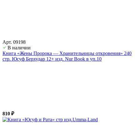
Арт. 09198
В наличии
Книга «Жены Пророка — Хранительницы откровения» 240
стр. Юсуф Берхудар 12+ изд. Nur Book в уп.10
810 ₽