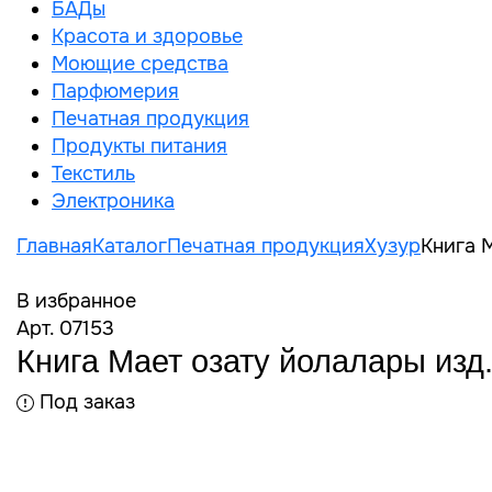
БАДы
Красота и здоровье
Моющие средства
Парфюмерия
Печатная продукция
Продукты питания
Текстиль
Электроника
Главная
Каталог
Печатная продукция
Хузур
Книга 
В избранное
Арт. 07153
Книга Мает озату йолалары изд
Под заказ