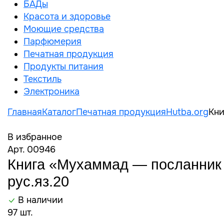
БАДы
Красота и здоровье
Моющие средства
Парфюмерия
Печатная продукция
Продукты питания
Текстиль
Электроника
Главная
Каталог
Печатная продукция
Hutba.org
Кни
В избранное
Арт. 00946
Книга «Мухаммад — посланник А
рус.яз.20
В наличии
97 шт.