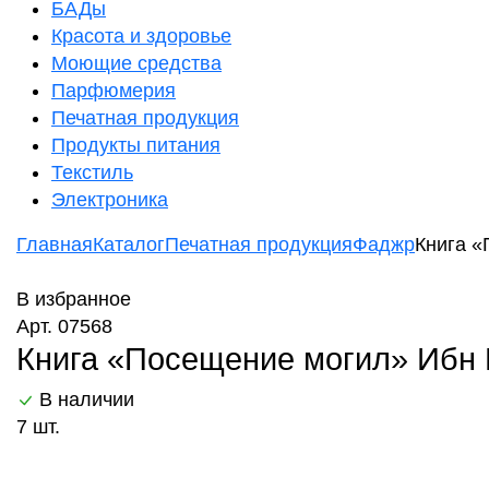
БАДы
Красота и здоровье
Моющие средства
Парфюмерия
Печатная продукция
Продукты питания
Текстиль
Электроника
Главная
Каталог
Печатная продукция
Фаджр
Книга «
В избранное
Арт. 07568
Книга «Посещение могил» Ибн
В наличии
7 шт.