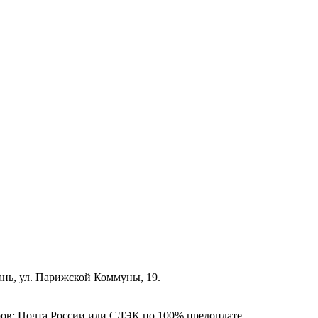
зань, ул. Парижской Коммуны, 19.
ёров: Почта России или СДЭК по 100% предоплате.