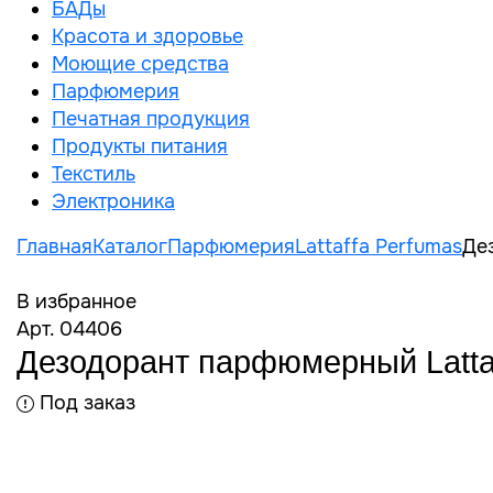
БАДы
Красота и здоровье
Моющие средства
Парфюмерия
Печатная продукция
Продукты питания
Текстиль
Электроника
Главная
Каталог
Парфюмерия
Lattaffa Perfumas
Де
В избранное
Арт. 04406
Дезодорант парфюмерный Latta
Под заказ