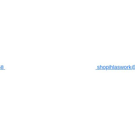
58
shopihlaswork