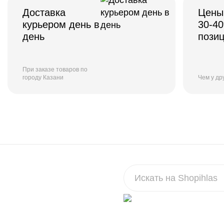
Доставка
Цены
курьером день в
30-4
день
пози
При заказе товаров по
городу Казани
Чем у др