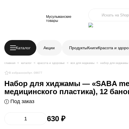
Мусульманские
товары
Каталог
Акции
Продукты
Книги
Красота и здоро
главная
каталог
красота и здоровье
все для хиджамы
набор для хиджамы
В избранное
Арт. 08677
Набор для хиджамы — «SABA med
медицинского пластика), 12 бано
Под заказ
630 ₽