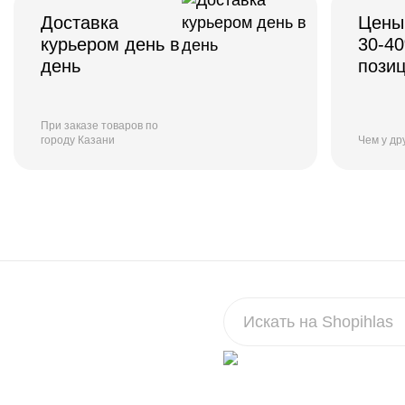
Доставка
Цены
курьером день в
30-4
день
пози
При заказе товаров по
городу Казани
Чем у др