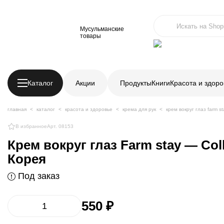
Мусульманские
товары
Каталог
Акции
Продукты
Книги
Красота и здоро
главная
каталог
красота и здоровье
крема для рук
крем вокруг глаз farm st
В избранное
Арт. 08153
Крем вокруг глаз Farm stay — Colla
Корея
Под заказ
550 ₽