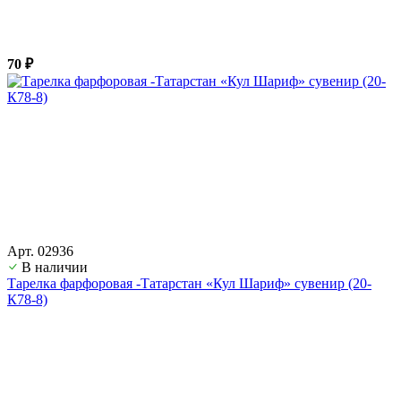
70 ₽
Арт. 02936
В наличии
Тарелка фарфоровая -Татарстан «Кул Шариф» сувенир (20-
К78-8)