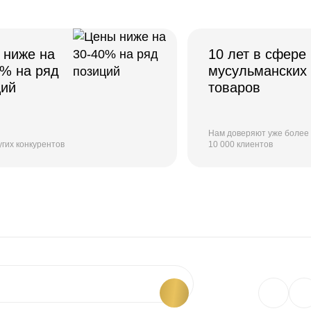
 ниже на
10 лет в сфере
0% на ряд
мусульманских
ций
товаров
Нам доверяют уже более
угих конкурентов
10 000 клиентов