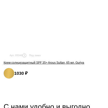
Под заказ
Арт. 05346
Крем солнцезащитный SPF 35+ Arous Sultan, 65 мл. Guriya
1030 ₽
С нами удобно и выгодно