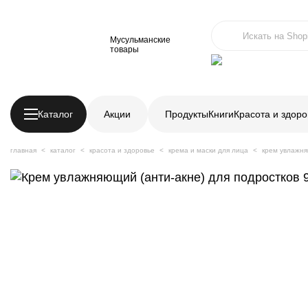
Мусульманские
товары
Каталог
Акции
Продукты
Книги
Красота и здоро
главная
каталог
красота и здоровье
крема и маски для лица
крем увлажня