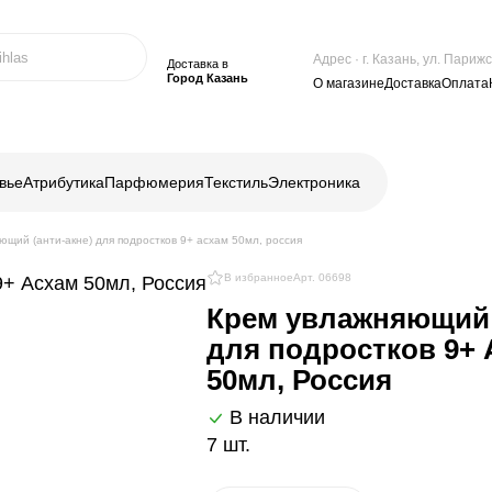
Адрес · г. Казань, ул. Пари
Доставка в
Город Казань
О магазине
Доставка
Оплата
вье
Атрибутика
Парфюмерия
Текстиль
Электроника
ющий (анти-акне) для подростков 9+ асхам 50мл, россия
В избранное
Арт. 06698
Крем увлажняющий 
для подростков 9+ 
50мл, Россия
В наличии
7 шт.