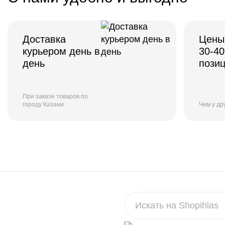
Доставка
Цены
курьером день в
30-4
день
пози
При заказе товаров по
городу Казани
Чем у др