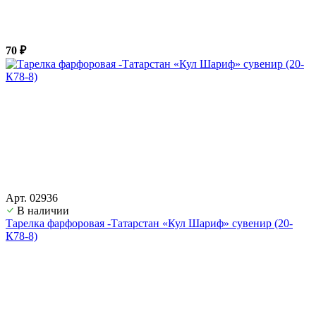
70 ₽
Арт. 02936
В наличии
Тарелка фарфоровая -Татарстан «Кул Шариф» сувенир (20-
К78-8)