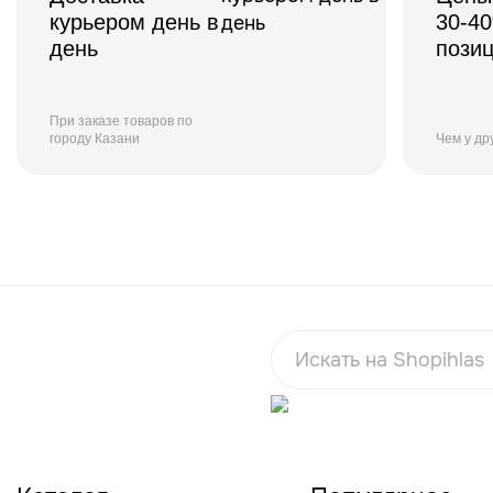
курьером день в
30-4
день
пози
При заказе товаров по
городу Казани
Чем у др