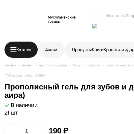
Мусульманские
товары
Акции
Продукты
Книги
Красота и здо
Каталог
главная
каталог
красота и здоровье
бады
прополис
прополисный гель 
В избранное
Арт. 06880
Прополисный гель для зубов и д
аира)
В наличии
21 шт.
190 ₽