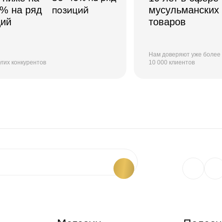
0% на ряд
мусульманских
ций
товаров
Нам доверяют уже более
угих конкурентов
10 000 клиентов