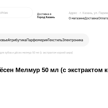
Адрес · г. Казань, ул. Пари
Доставка в
Город Казань
О магазине
Доставка
Оплат
ровье
Атрибутика
Парфюмерия
Текстиль
Электроника
для зубов и дёсен мелмур 50 мл (с экстрактом корней аира)
ёсен Мелмур 50 мл (с экстрактом 