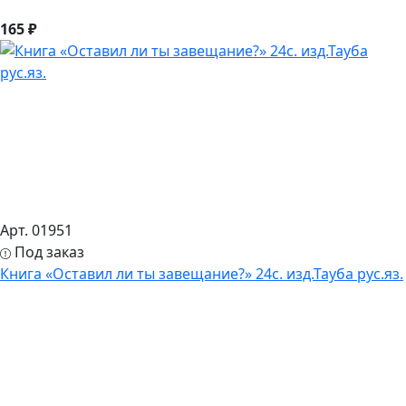
165 ₽
Арт. 01951
Под заказ
Книга «Оставил ли ты завещание?» 24с. изд.Тауба рус.яз.