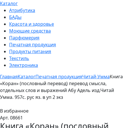
Каталог
Атрибутика
БАДы
Красота и здоровье
Моющие средства
Парфюмерия
Печатная продукция
Продукты питания
Текстиль
Электроника
Главная
Каталог
Печатная продукция
Читай-Умма
Книга
«Коран» (пословный перевод) перевод смысла,
отдельных слов и выражений Абу Адель изд.Читай
Умма. 957с. рус яз. в уп 2 экз
В избранное
Арт. 08661
Книга «Коран» (пословный