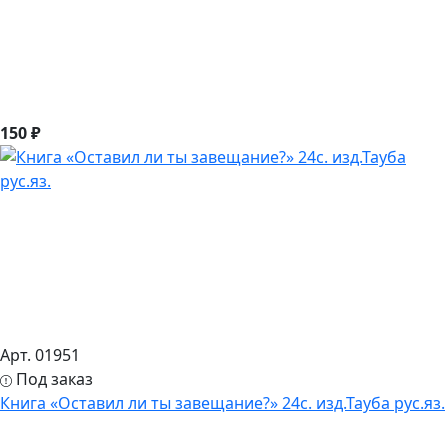
150 ₽
Арт. 01951
Под заказ
Книга «Оставил ли ты завещание?» 24с. изд.Тауба рус.яз.