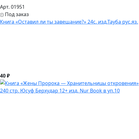
Арт. 01951
Под заказ
Книга «Оставил ли ты завещание?» 24с. изд.Тауба рус.яз.
40 ₽