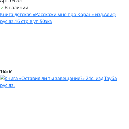
Арт. 09201
В наличии
Книга детская «Расскажи мне про Коран» изд.Алиф
рус.яз.16 стр в уп 50экз
165 ₽