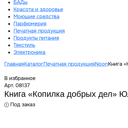
БАДы
Красота и здоровье
Моющие средства
Парфюмерия
Печатная продукция
Продукты питания
Текстиль
Электроника
Главная
Каталог
Печатная продукция
Noon
Книга «
В избранное
Арт. 08137
Книга «Копилка добрых дел» Ю
Под заказ