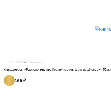
В наличии
Арт. 09201
Книга детская «Расскажи мне про Коран» изд.Алиф рус.яз.16 стр в уп 50экз
165 ₽