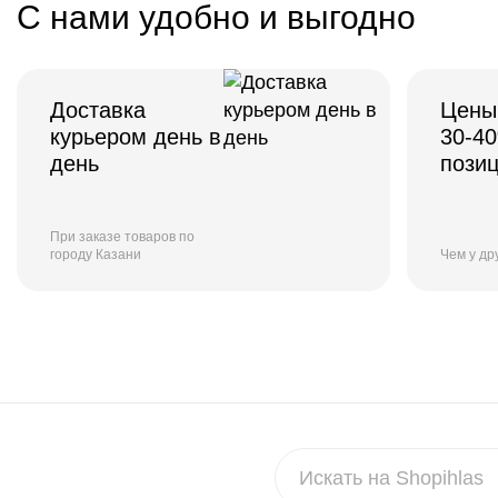
С нами удобно и выгодно
Доставка
Цены
курьером день в
30-4
день
пози
При заказе товаров по
городу Казани
Чем у др