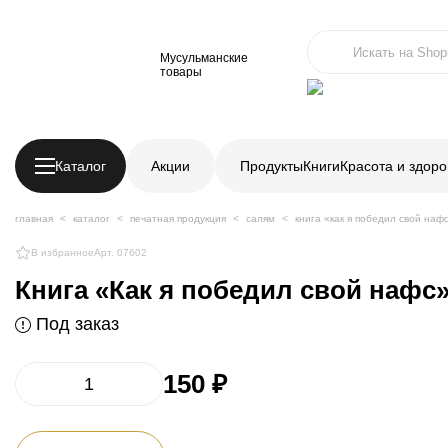
Мусульманские
товары
Каталог
Акции
Продукты
Книги
Красота и здоро
главная
каталог
печатная продукция
салям
книга «как я победил свой наф
В избранное
Арт. 07602
Книга «Как я победил свой нафс
Под заказ
150 ₽