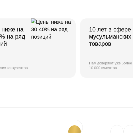
 ниже на
10 лет в сфере
0% на ряд
мусульманских
ций
товаров
Нам доверяют уже более
угих конкурентов
10 000 клиентов