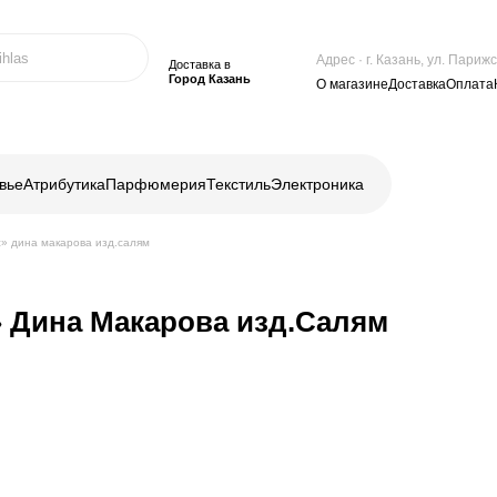
Адрес · г. Казань, ул. Пари
Доставка в
Город Казань
О магазине
Доставка
Оплата
вье
Атрибутика
Парфюмерия
Текстиль
Электроника
с» дина макарова изд.салям
» Дина Макарова изд.Салям