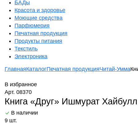
БАДы
Красота и здоровье
Моющие средства
Парфюмерия
Печатная продукция
Продукты питания
Текстиль
Электроника
Главная
Каталог
Печатная продукция
Читай-Умма
Кн
В избранное
Арт. 08370
Книга «Друг» Ишмурат Хайбулли
В наличии
9 шт.