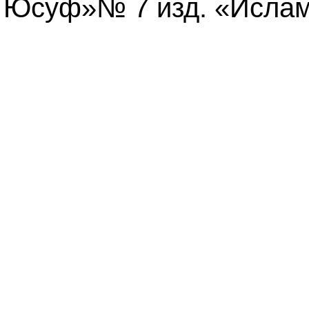
 Юсуф»№ 7 изд. «Ислам д