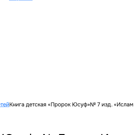
етей
Книга детская «Пророк Юсуф»№ 7 изд. «Ислам дл