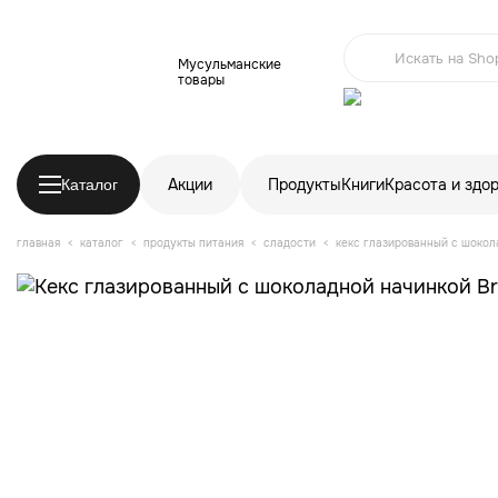
Мусульманские
товары
Акции
Продукты
Книги
Красота и здо
Каталог
главная
каталог
продукты питания
сладости
кекс глазированный с шокол