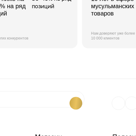
0% на ряд
мусульманских
ций
товаров
Нам доверяют уже более
угих конкурентов
10 000 клиентов