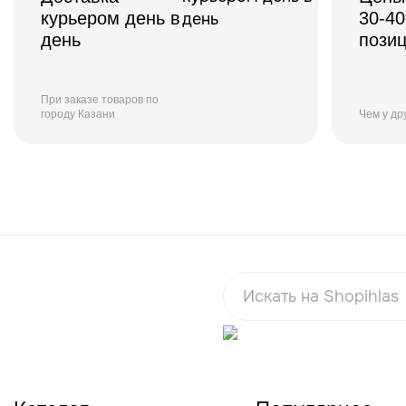
курьером день в
30-4
день
пози
При заказе товаров по
городу Казани
Чем у др