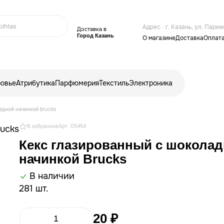
Адрес · г. Казань, ул. Пари
Доставка в
Город Казань
О магазине
Доставка
Оплат
ровье
Атрибутика
Парфюмерия
Текстиль
Электроника
адной начинкой brucks
В избранное
Арт. 05454
Кекс глазированный с шокола
начинкой Brucks
В наличии
281 шт.
20 ₽