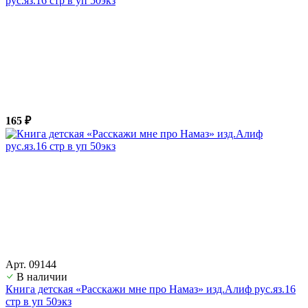
рус.яз.16 стр в уп 50экз
165 ₽
Арт. 09144
В наличии
Книга детская «Расскажи мне про Намаз» изд.Алиф рус.яз.16
стр в уп 50экз