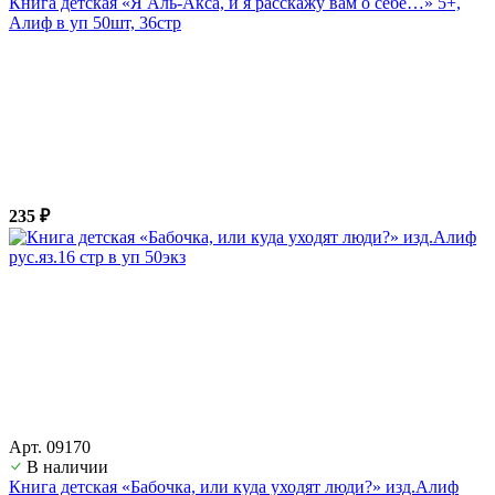
Книга детская «Я Аль-Акса, и я расскажу вам о себе…» 5+,
Алиф в уп 50шт, 36стр
235 ₽
Арт. 09170
В наличии
Книга детская «Бабочка, или куда уходят люди?» изд.Алиф