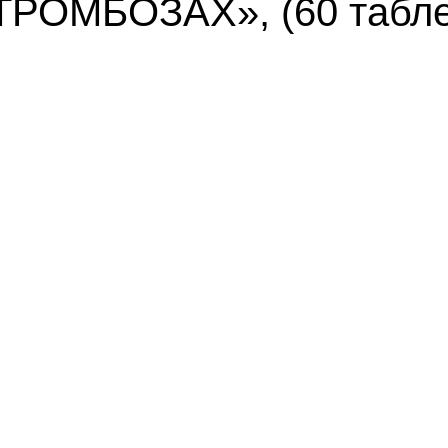
МБОЗАХ», (60 таблеток