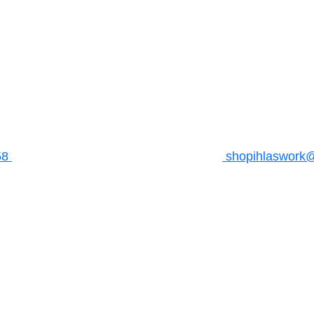
58
shopihlaswork