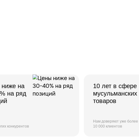
 ниже на
10 лет в сфере
0% на ряд
мусульманских
ций
товаров
Нам доверяют уже более
угих конкурентов
10 000 клиентов