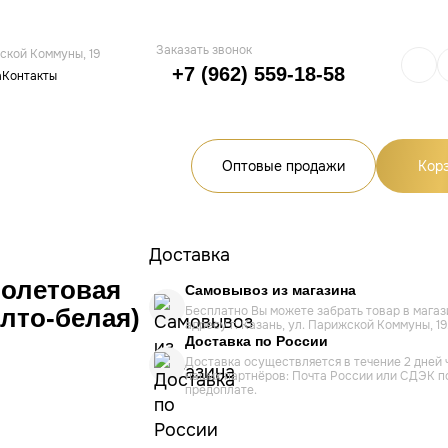
Заказать звонок
жской Коммуны, 19
+7 (962) 559-18-58
а
Контакты
Оптовые продажи
Кор
Доставка
иолетовая
Самовывоз из магазина
лто-белая)
Бесплатно Вы можете забрать товар в магаз
адресу г. Казань, ул. Парижской Коммуны, 19
Доставка по России
Доставка осуществляется в течение 2 дней 
наших партнёров: Почта России или СДЭК п
предоплате.