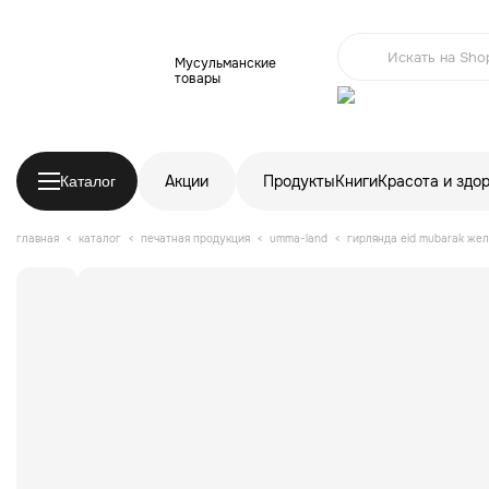
Мусульманские
товары
Акции
Продукты
Книги
Красота и здо
Каталог
главная
каталог
печатная продукция
umma-land
гирлянда eid mubarak жел