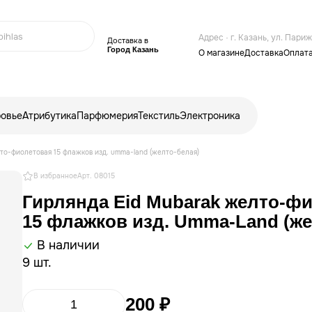
Адрес · г. Казань, ул. Пари
Доставка в
Город Казань
О магазине
Доставка
Оплат
ровье
Атрибутика
Парфюмерия
Текстиль
Электроника
то-фиолетовая 15 флажков изд. umma-land (желто-белая)
В избранное
Арт. 08015
Гирлянда Eid Mubarak желто-ф
15 флажков изд. Umma-Land (же
В наличии
9 шт.
200 ₽