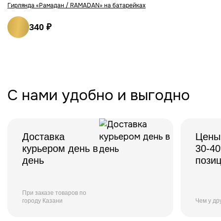
Гирлянда «Рамадан / RAMADAN» на батарейках
340 ₽
С нами удобно и выгодно
Доставка
Цены
курьером день в
30-4
день
пози
При заказе товаров по
городу Казани
Чем у др