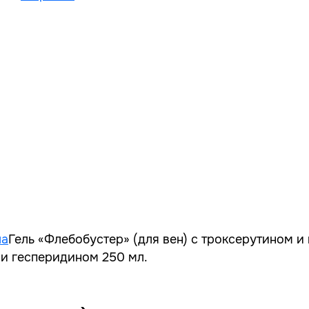
ла
Гель «Флебобустер» (для вен) с троксерутином и