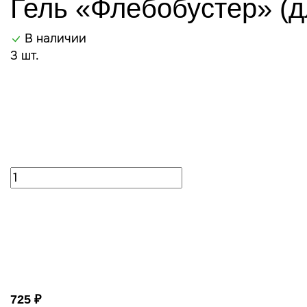
Гель «Флебобустер» (д
В наличии
3 шт.
725 ₽