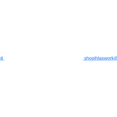
58
shopihlaswork