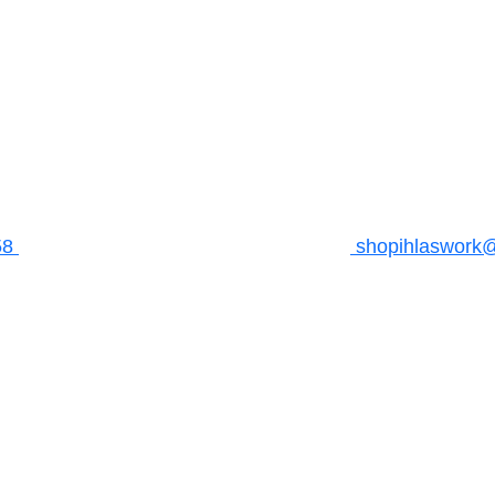
58
shopihlaswork