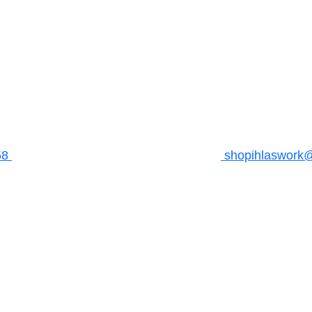
58
shopihlaswork