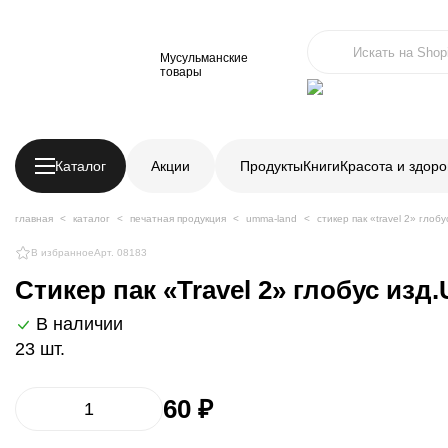
Мусульманские
товары
Каталог
Акции
Продукты
Книги
Красота и здоро
главная
каталог
печатная продукция
umma-land
стикер пак «travel 2» глоб
В избранное
Арт. 08183
Стикер пак «Travel 2» глобус изд
В наличии
23 шт.
60 ₽