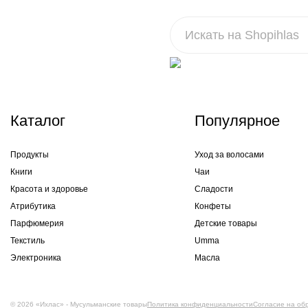
Каталог
Популярное
Продукты
Уход за волосами
Книги
Чаи
Красота и здоровье
Сладости
Атрибутика
Конфеты
Парфюмерия
Детские товары
Текстиль
Umma
Электроника
Масла
© 2026 «Ихлас» - Мусульманские товары
Политика конфиденциальности
Согласие на об