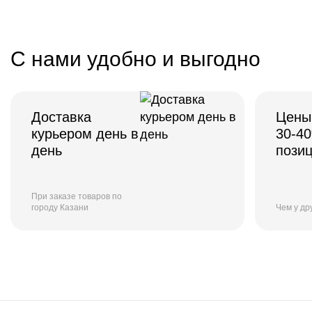
С нами удобно и выгодно
Доставка
Цены
курьером день в
30-4
день
пози
При заказе товаров по
городу Казани
Чем у др