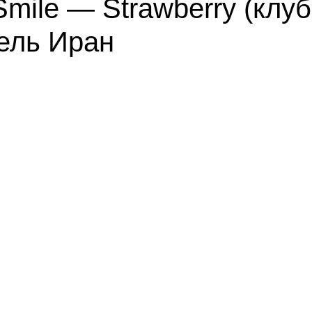
ile — Strawberry (клубн
тель Иран