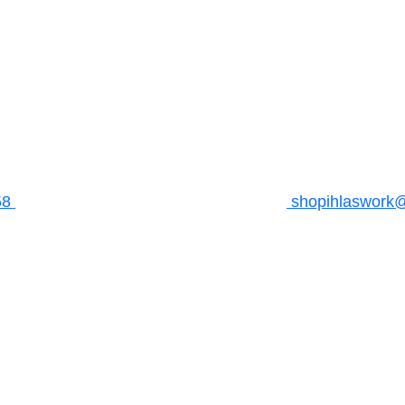
58
shopihlaswork