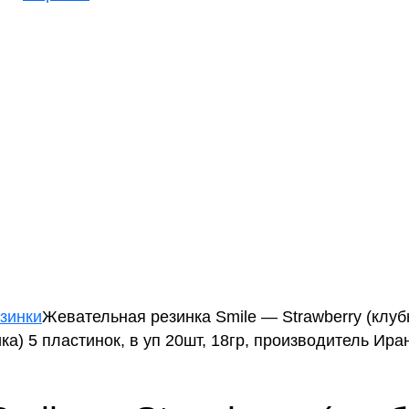
зинки
Жевательная резинка Smile — Strawberry (клубн