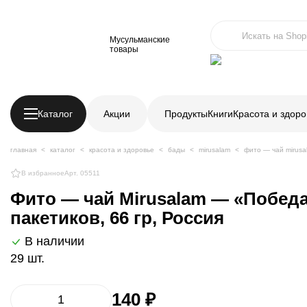
Мусульманские
товары
Каталог
Акции
Продукты
Книги
Красота и здоро
главная
каталог
красота и здоровье
бады
mirusalam
фито — чай mirusa
В избранное
Арт. 05511
Фито — чай Mirusalam — «Победа
пакетиков, 66 гр, Россия
В наличии
29 шт.
140 ₽