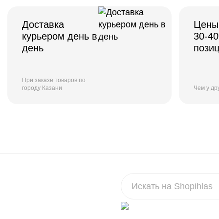
Доставка
Цены
курьером день в
30-4
день
пози
При заказе товаров по
городу Казани
Чем у др