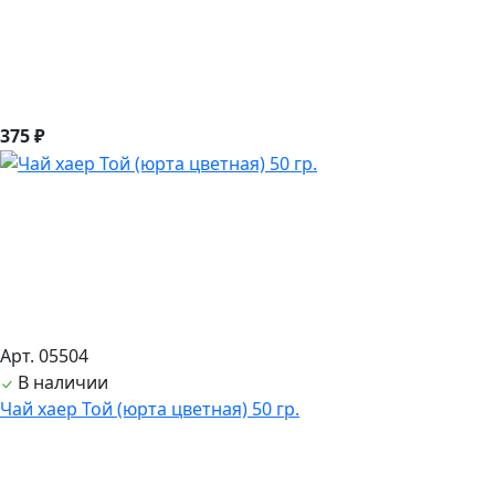
375 ₽
Арт. 05504
В наличии
Чай хаер Той (юрта цветная) 50 гр.