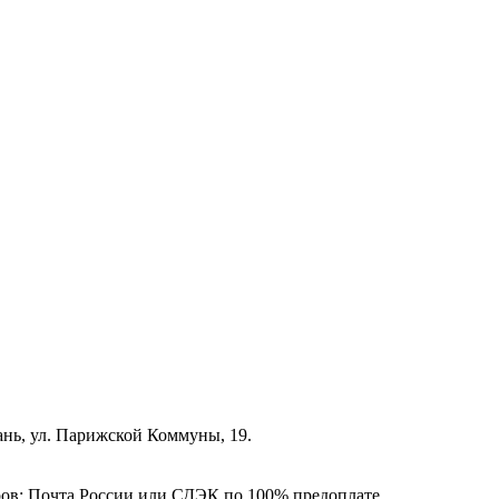
зань, ул. Парижской Коммуны, 19.
ёров: Почта России или СДЭК по 100% предоплате.