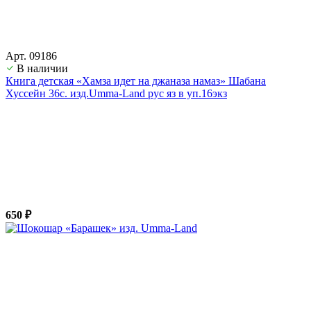
Арт. 09186
В наличии
Книга детская «Хамза идет на джаназа намаз» Шабана
Хуссейн 36с. изд.Umma-Land рус яз в уп.16экз
650 ₽