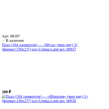
Арт. 08187
В наличии
Пазл (104 элементов) — «Муса» (мир ему) 3+
(формат:330х237) изд.Umma-Land арт. 00937
200 ₽