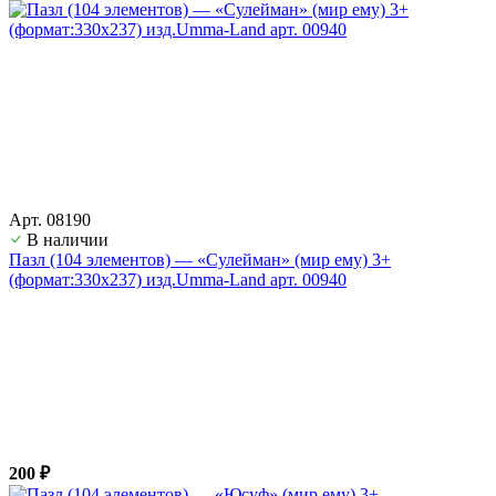
Арт. 08190
В наличии
Пазл (104 элементов) — «Сулейман» (мир ему) 3+
(формат:330х237) изд.Umma-Land арт. 00940
200 ₽