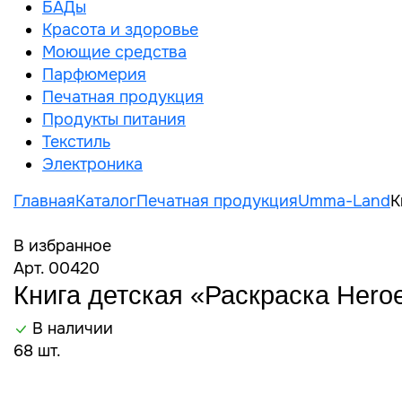
БАДы
Красота и здоровье
Моющие средства
Парфюмерия
Печатная продукция
Продукты питания
Текстиль
Электроника
Главная
Каталог
Печатная продукция
Umma-Land
К
В избранное
Арт. 00420
Книга детская «Раскраска Heroe
В наличии
68 шт.