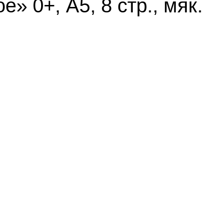
» 0+, А5, 8 стр., мяк.