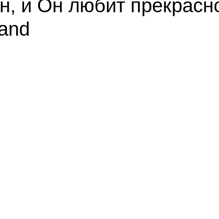
, и Он любит прекрасное
and