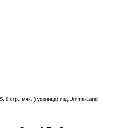
, 8 стр., мяк. (гусеница) изд.Umma-Land