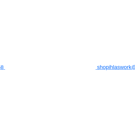
58
shopihlaswork