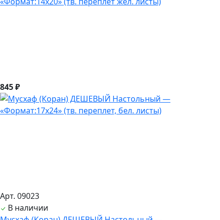
«Формат:14х20» (тв. переплет жел. листы)
845 ₽
Арт. 09023
В наличии
Мусхаф (Коран) ДЕШЕВЫЙ Настольный —