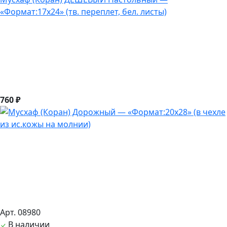
«Формат:17х24» (тв. переплет, бел. листы)
760 ₽
Арт. 08980
В наличии