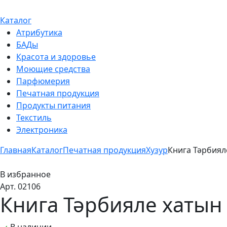
Каталог
Атрибутика
БАДы
Красота и здоровье
Моющие средства
Парфюмерия
Печатная продукция
Продукты питания
Текстиль
Электроника
Главная
Каталог
Печатная продукция
Хузур
Книга Тәрбиял
В избранное
Арт. 02106
Книга Тәрбияле хатын