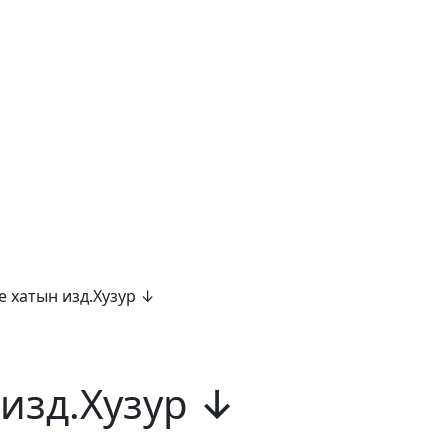
е хатын изд.Хузур ↓
 изд.Хузур ↓