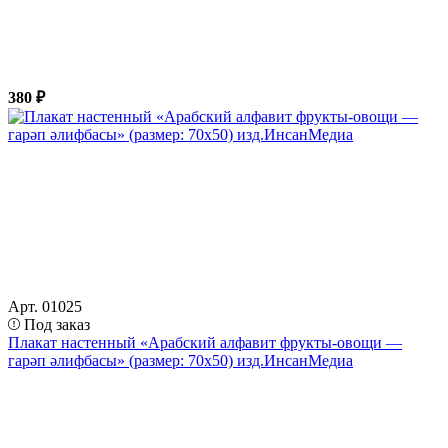
380 ₽
Арт. 01025
Под заказ
Плакат настенный «Арабский алфавит фрукты-овощи —
гарәп әлифбасы» (размер: 70х50) изд.ИнсанМедиа