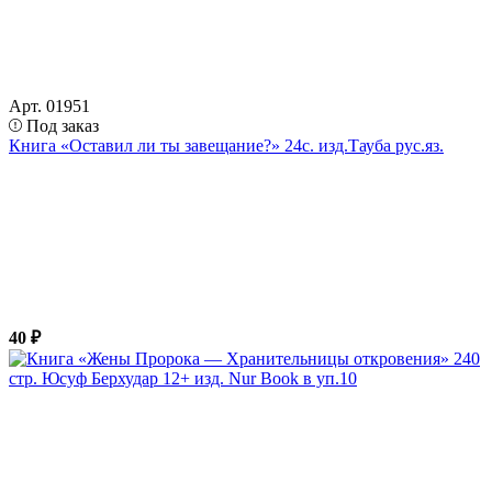
Арт. 01951
Под заказ
Книга «Оставил ли ты завещание?» 24с. изд.Тауба рус.яз.
40 ₽