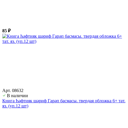
85 ₽
Арт. 08632
В наличии
Книга Һәфтияк шәриф Гарәп басмасы. твердая обложка 6+ тат.
яз. (уп.12 шт)