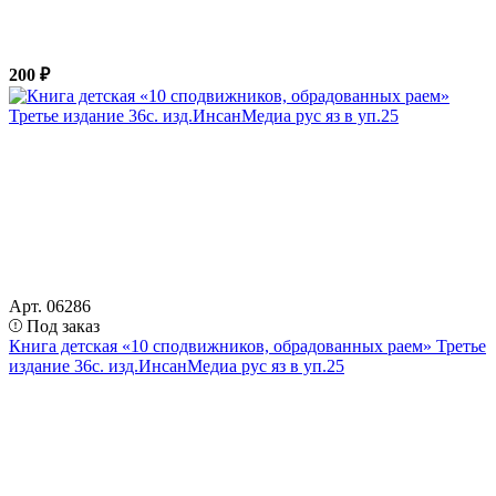
200 ₽
Арт. 06286
Под заказ
Книга детская «10 сподвижников, обрадованных раем» Третье
издание 36с. изд.ИнсанМедиа рус яз в уп.25