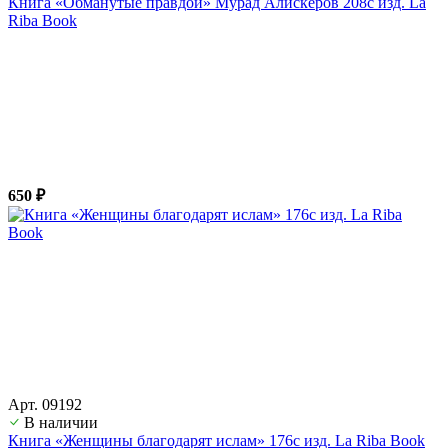
Книга «Обманутые правдой» Мурад Алискеров 208с изд. La
Riba Book
650 ₽
Арт. 09192
В наличии
Книга «Женщины благодарят ислам» 176с изд. La Riba Book